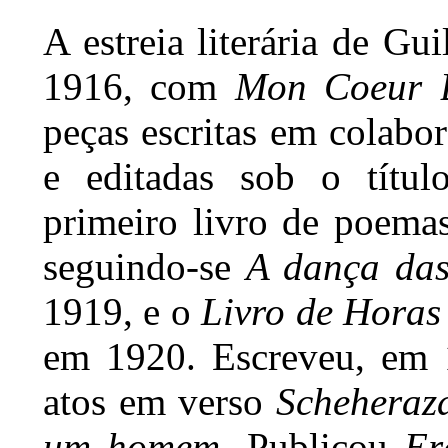
A estreia literária de G
1916, com
Mon Coeur 
peças escritas em colab
e editadas sob o títul
primeiro livro de poema
seguindo-se
A dança das
1919, e o
Livro de Horas
em 1920. Escreveu, em 
atos em verso
Scheheraz
um homem
. Publicou
Er