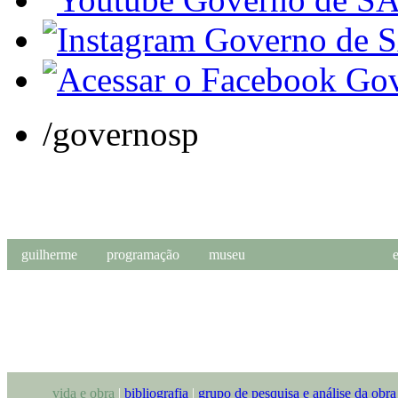
/governosp
guilherme
programação
museu
Sobre o Museu
Institucional
Perguntas Frequentes
Apoie a Casa Guilherme de Almeida
vida e obra
|
bibliografia
|
grupo de pesquisa e análise da obr