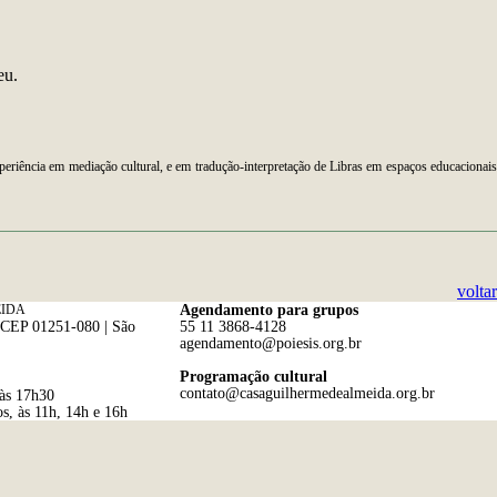
eu.
eriência em mediação cultural, e em tradução-interpretação de Libras em espaços educacionai
voltar
EIDA
Agendamento para grupos
| CEP 01251-080 | São
55 11 3868-4128
agendamento@poiesis.org.br
Programação cultural
contato@casaguilhermedealmeida.org.br
 às 17h30
s, às 11h, 14h e 16h