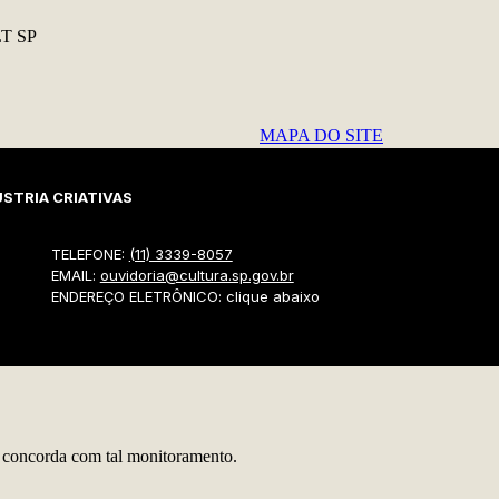
MAPA DO SITE
STRIA CRIATIVAS
TELEFONE:
(11) 3339-8057
EMAIL:
ouvidoria@cultura.sp.gov.br
ENDEREÇO ELETRÔNICO: clique abaixo
cê concorda com tal monitoramento.