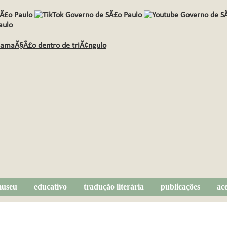
useu
educativo
tradução literária
publicações
ac