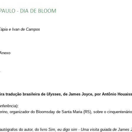
PAULO - DIA DE BLOOM
Tápia e Ivan de Campos
 Anexo
L
a tradução brasileira de
Ulysses
, de James Joyce, por Antônio Houais
nferência):
ino, organizador do Bloomsday de Santa Maria (RS), sobre o cinquentenário 
tógrafos do autor, do livro
Sim, eu digo sim
-
Uma visita guiada de James 