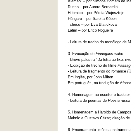
Alemão ­ – por Simone Homem de Me
Russo – por Aurora Bernardini
Hebraico – por Pérola Wajnsztejn
Húngaro – por Sarolta Kóbori
Tcheco – por Eva Blatickova
Latim – por Érico Nogueira
- Leitura de trecho do monólogo de 
3. Evocação de
Finnegans wake
-
Breve palestra "Da letra ao lixo: r
- Exibição de trecho do filme
Passag
- Leitura de fragmento do romance
F
Em inglês, por John Milton
Em português, na tradução de Afonso 
4. Homenagem ao escritor e tradutor
- Leitura de poemas de
Poesia russ
5. Homenagem a Haroldo de Campos: l
Mahnic e Gustavo Cézar; direção de 
6. Encerramento: música instrument