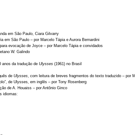
landa em São Paulo, Ciara Gilvarry
ia em São Paulo – por Marcelo Tápia e Aurora Bernardini
 para evocação de Joyce – por Marcelo Tápia e convidados
aetano W. Galindo
0 anos da tradução de
Ulysses
(1961) no Brasil
uguês de
Ulysses
, com leitura de breves fragmentos do texto traduzido – por 
Éolo”, de Ulysses, em inglês – por Tony Rosenberg
ução de A. Houaiss – por Antônio Ginco
os idiomas: