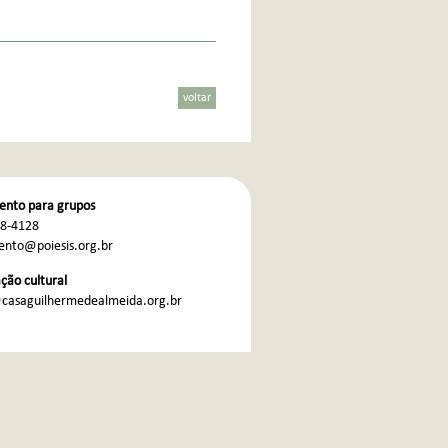
voltar
nto para grupos
68-4128
nto@poiesis.org.br
ão cultural
casaguilhermedealmeida.org.br