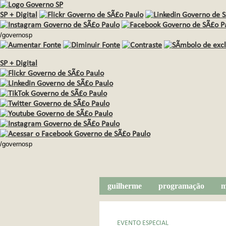
SP + Digital
/governosp
SP + Digital
/governosp
guilherme
programação
m
EVENTO ESPECIAL