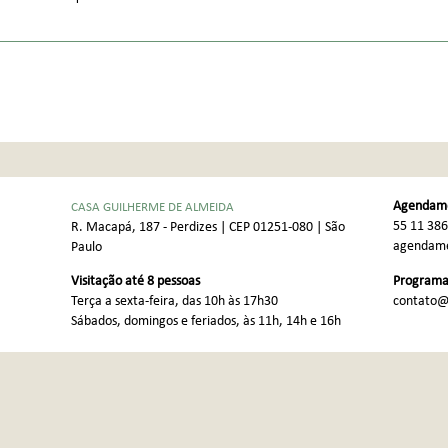
Agendame
CASA GUILHERME DE ALMEIDA
55 11 38
R. Macapá, 187 - Perdizes | CEP 01251-080 | São
agendame
Paulo
Visitação até 8 pessoas
Programaç
Terça a sexta-feira, das 10h às 17h30
contato@
Sábados, domingos e feriados, às 11h, 14h e 16h