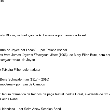
llo
Molly Bloom, na tradução de A. Houaiss – por Fernanda Assef
iverrun de Joyce por Lacan" – por Tatiana Assadi
es from James Joyce’s Finnegans Wake
(1966), de Mary Ellen Bute, com co
innegans wake
, de Joyce
Teixeira Filho, pelo tradutor
 Boris Schnaiderman (1917 – 2016)
a moderna
– por Ivan de Campos
eitura dramática de trechos da peça teatral inédita Graal,
a
legenda de um 
Carlos Rahal
al irlandesa – por Seim Anew Session Band