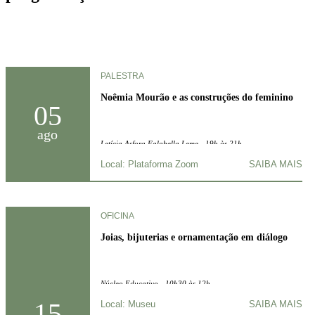
PALESTRA
Noêmia Mourão e as construções do feminino
05
ago
Letícia Asfora Falabella Leme - 19h às 21h
Local: Plataforma Zoom
SAIBA MAIS
OFICINA
Joias, bijuterias e ornamentação em diálogo
Núcleo Educativo - 10h30 às 12h
15
Local: Museu
SAIBA MAIS