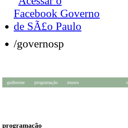
/governosp
guilherme
programação
museu
Sobre o Museu
Institucional
Perguntas Frequentes
Apoie a Casa Guilherme de Almeida
programação