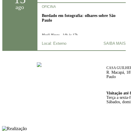
ago
OFICINA
Bordado em fotografia: olhares sobre São
Paulo
Marili Hirota - 14h às 17h
Local: Externo
SAIBA MAIS
CASA GUILHE
R. Macapá, 187
Paulo
Visitação até 
Terça a sexta-
Sábados, domin
REALIZAÇÃO