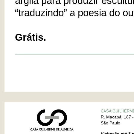
argila para produzir escultu
“traduzindo” a poesia do o
Grátis.
CASA GUILHERM
R. Macapá, 187 -
São Paulo
Visitação até 8