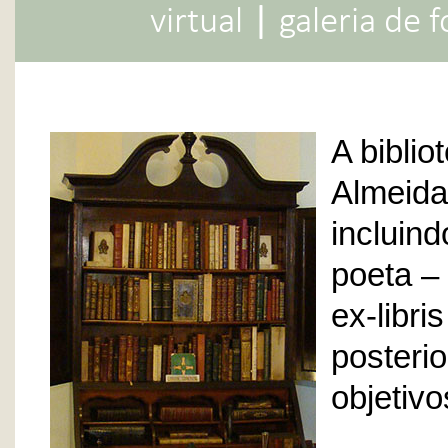
|
virtual
galeria de 
A bibli
Almeida 
incluin
poeta –
ex-libr
posteri
objetiv