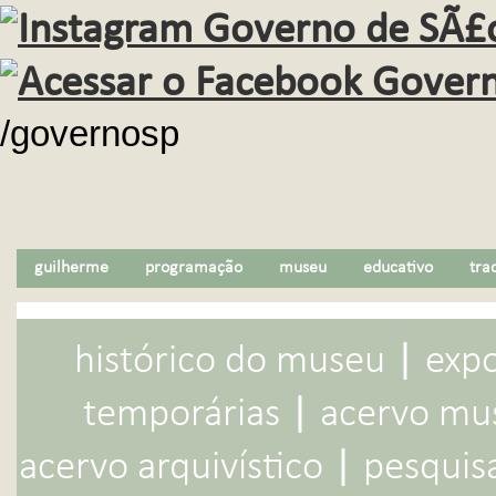
/governosp
guilherme
programação
museu
educativo
tra
|
histórico do museu
exp
|
temporárias
acervo mu
|
acervo arquivístico
pesquis