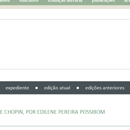
useu
educativo
tradução literária
publicações
ac
expediente
edição atual
edições anteriores
E CHOPIN, POR EDILENE PEREIRA POSSIBOM