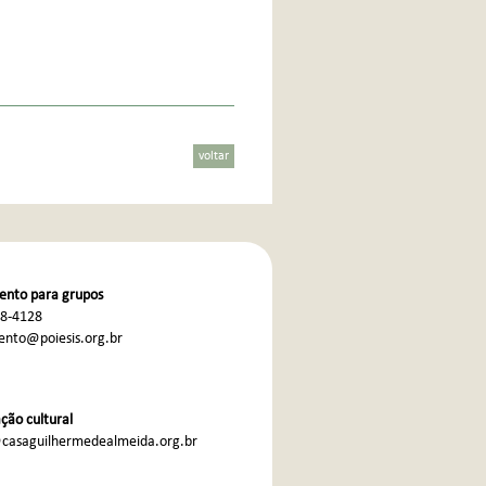
voltar
nto para grupos
68-4128
nto@poiesis.org.br
ão cultural
casaguilhermedealmeida.org.br