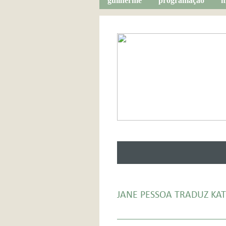
guilherme
programação
m
JANE PESSOA TRADUZ KAT