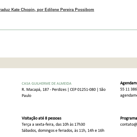
traduz Kate Chopin, por Edilene Pereira Possibom
Agendame
CASA GUILHERME DE ALMEIDA
55 11 38
R. Macapá, 187 - Perdizes | CEP 01251-080 | São
agendame
Paulo
Visitação até 8 pessoas
Programaç
Terça a sexta-feira, das 10h às 17h30
contato@
Sábados, domingos e feriados, às 11h, 14h e 16h