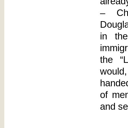
alread
– Cha
Dougla
in th
immigr
the “L
would
hande
of me
and se