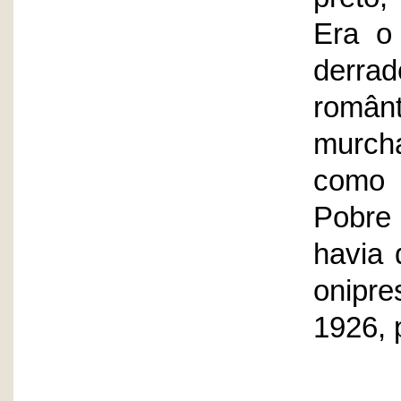
Era o
derra
român
murch
como 
Pobre
havia 
onipre
1926, 