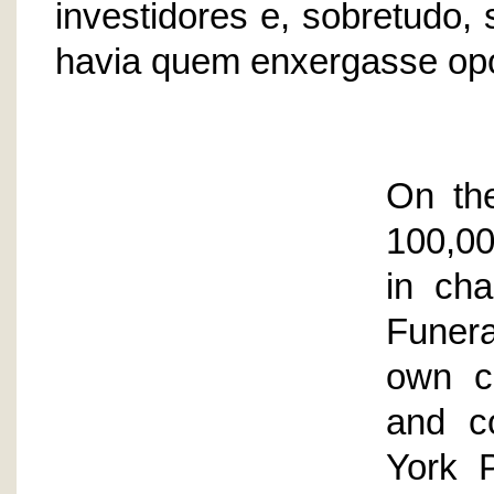
investidores e, sobretudo, 
havia quem enxergasse opo
On th
100,00
in ch
Funera
own cl
and c
York P