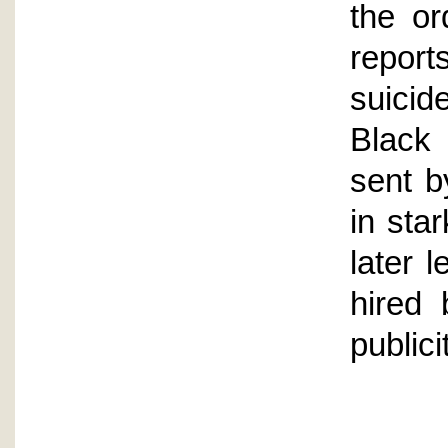
the or
report
suicid
Black 
sent b
in star
later 
hired 
publici