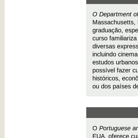
O Department o
Massachusetts, 
graduação, espe
curso familiariz
diversas express
incluindo cinema,
estudos urbanos
possível fazer c
históricos, econô
ou dos países de
O
Portuguese an
EUA, oferece cur