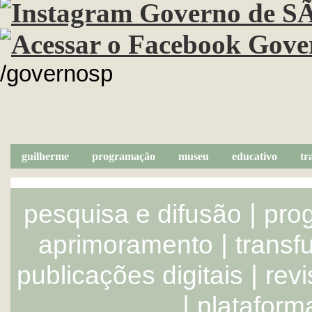
/governosp
guilherme
programação
museu
educativo
tr
|
pesquisa e difusão
pro
|
aprimoramento
transf
|
publicações digitais
rev
|
plataform