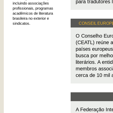
para tradutores li
incluindo associações
profissionais, programas
acadêmicos de literatura
brasileira no exterior e
CONSEIL EUROP
sindicatos.
O Conselho Euro
(CEATL) reúne as
países europeus
busca por melho
literários. A en
membros associa
cerca de 10 mil 
A Federação Inte