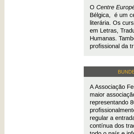
O
Centre Europé
Bélgica, é um c
literária. Os cu
em Letras, Tradu
Humanas. També
profissional da t
BUNDE
A Associação Fed
maior associaçã
representando 8
profissionalment
regular a entrad
contínua dos tr
todo o país e in