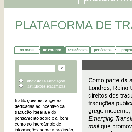
PLATAFORMA DE TR
no brasil
no exterior
residências
periódicos
projet
Como parte da s
sindicatos e associações
instituições acadêmicas
Londres, Reino 
direitos dos tra
Instituições estrangeiras
traduções public
dedicadas ao incentivo da
grego moderno, 
tradução literária e do
Emerging Transl
pensamento sobre ela, bem
como ao intercâmbio de
mail
que promove
informações sobre a profissão,